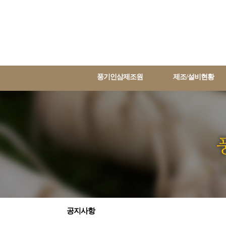
풍기인삼제조원
제조/설비현황
공지사항