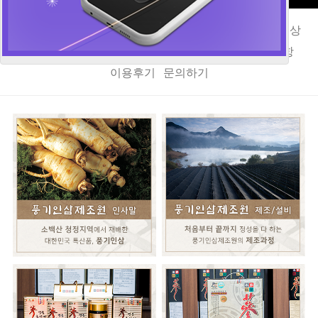
인사말
오시는길
풍기인삼이야기
제조/설비
제조영상
홍삼정
홍삼액
키즈홍삼액
기타홍삼제품
공지사항
이용후기
문의하기