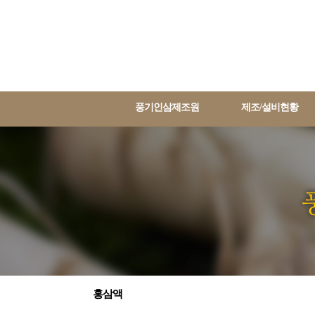
풍기인삼제조원
제조/설비현황
홍삼액