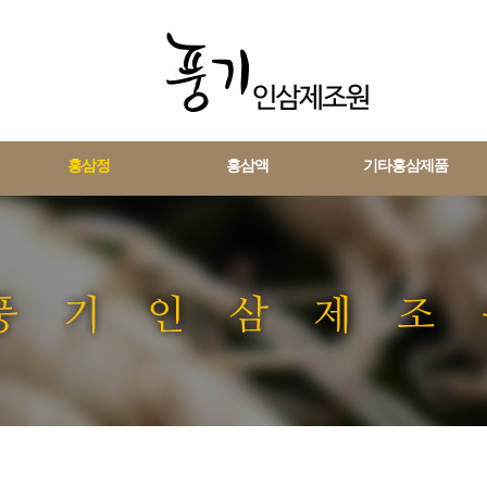
홍삼정
홍삼액
기타홍삼제품