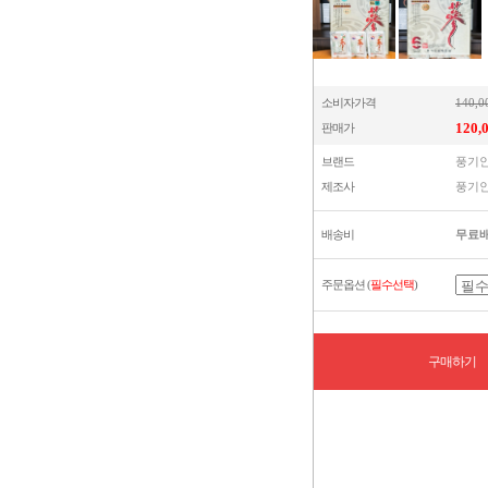
소비자가격
140,
120,
판매가
브랜드
풍기
제조사
풍기
배송비
무료
주문옵션 (
필수선택
)