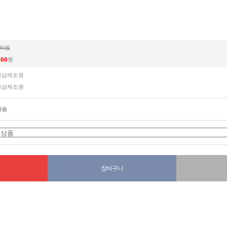
000원
000
원
인삼제조원
인삼제조원
배송
장바구니