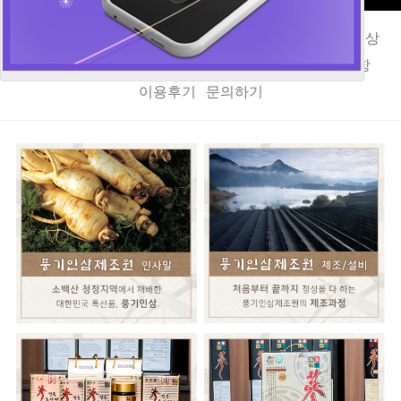
인사말
오시는길
풍기인삼이야기
제조/설비
제조영상
홍삼정
홍삼액
키즈홍삼액
기타홍삼제품
공지사항
이용후기
문의하기